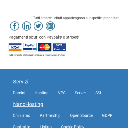
Tutti i marchi citati appartengono ai rispettivi proprietari
Pagamenti sicuri con Paypal® e Stripe®
Tutti i marchi citati appartengono ai rispettivi proprietari
Servizi
Domini
Hosting
VPS
Server
SSL
NanoHosting
Chi siamo
Partnership
Open Source
GDPR
Contratto
Listino
Cookie Policy