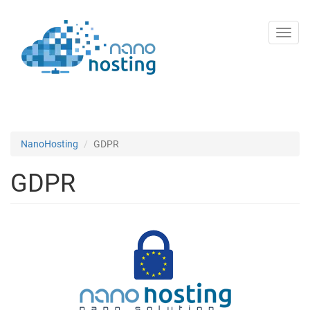
Salta
Toggl
al
navig
contenuto
principale
NanoHosting
GDPR
GDPR