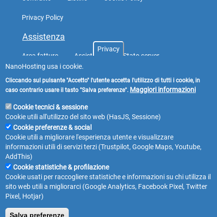
Privacy Policy
Assistenza
Privacy
Area fatture
Assistenza
Stato server
NanoHosting usa i cookie.
WebMail
WebPEC
Cliccando sul pulsante "Accetto" l'utente accetta l'utilizzo di tutti i cookie, in
Maggiori informazioni
caso contrario usare il tasto "Salva preferenze".
Cookie tecnici & sessione
Cookie utili all'utilizzo del sito web (HasJS, Sessione)
Cookie preferenze & social
Cookie utili a migliorare l'esperienza utente e visualizzare
Copyright © 2026
ITEasyWeb S.n.c.
di Daniele Monchiero e
informazioni utili di servizi terzi (Trustpilot, Google Maps, Youtube,
Fabio Moriondo
AddThis)
Via Villarbasse, 27/E - 10141 - Torino (TO) - Italia
Cookie statistiche & profilazione
Partita IVA & Codice Fiscale: 10881280019 - REA: TO-1169454
Cookie usati per raccogliere statistiche e informazioni su chi utilizza il
sito web utili a migliorarci (Google Analytics, Facebook Pixel, Twitter
011 399 9005
-
Whatsapp Business
Pixel, Hotjar)
Salva preferenze