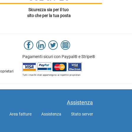
Sicurezza sia per il tuo
sito che per la tua posta
Pagamenti sicuri con Paypal® e Stripe®
roprietari
Tutti i marchi citati appartengono ai rispettivi proprietari
Assistenza
Area fatture
Assistenza
Stato server
WebMail
WebPEC