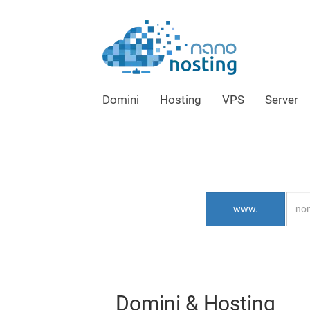
Salta
al
contenuto
principale
Domini
Hosting
VPS
Server
www.
Domini & Hosting