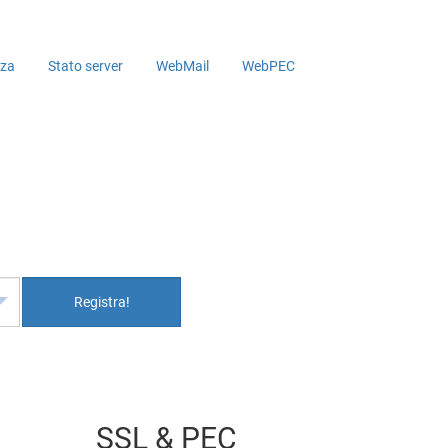
nza
Stato server
WebMail
WebPEC
Registra!
SSL & PEC