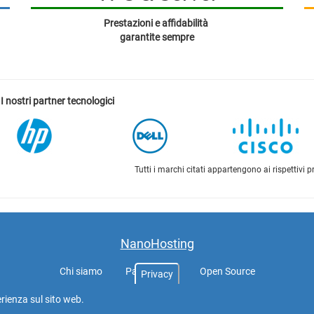
Prestazioni e affidabilità
garantite sempre
I nostri partner tecnologici
Tutti i marchi citati appartengono ai rispettivi p
NanoHosting
Chi siamo
Partnership
Open Source
Privacy
GDPR
Contratto
Listino
rienza sul sito web.